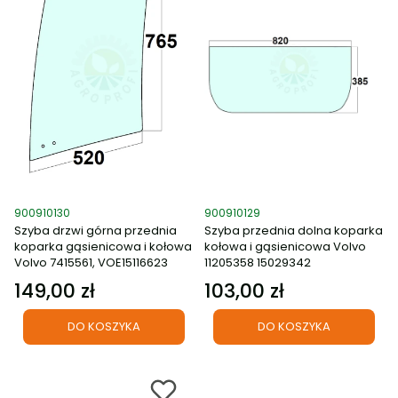
Kod produktu
Kod produktu
900910130
900910129
Szyba drzwi górna przednia
Szyba przednia dolna koparka
koparka gąsienicowa i kołowa
kołowa i gąsienicowa Volvo
Volvo 7415561, VOE15116623
11205358 15029342
149,00 zł
103,00 zł
Cena
Cena
DO KOSZYKA
DO KOSZYKA