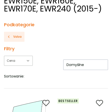
EWR150E, EWR160E,
EWR170E, EWR240 (2015-)
Podkategorie
Volvo
Filtry
Cena
Domyślne
Koniec filtrów
Sortowanie:
BESTSELLER