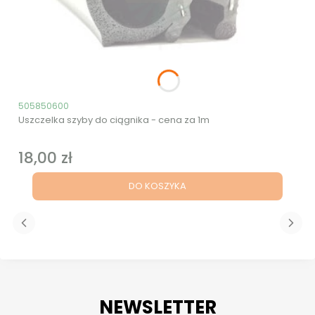
Kod produktu
505850600
Uszczelka szyby do ciągnika - cena za 1m
18,00 zł
Cena
DO KOSZYKA
NEWSLETTER