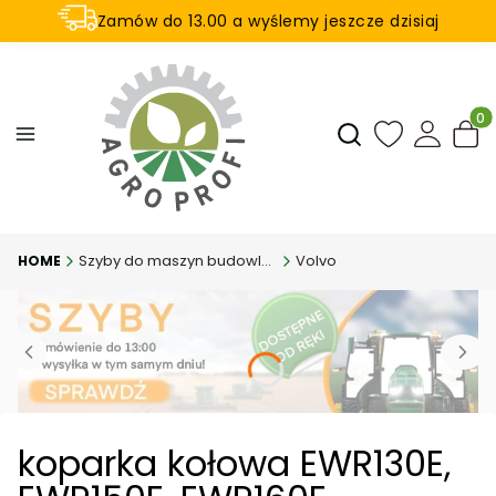
Zamów do 13.00 a wyślemy jeszcze dzisiaj
U nas na zwrot aż 21 dni
Produ
Otwórz wyszukiwar
Szyby do maszyn budowlanych
Volvo
koparka kołowa EWR130E,