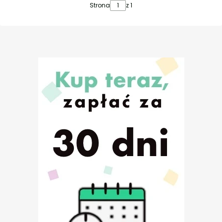
Strona
z 1