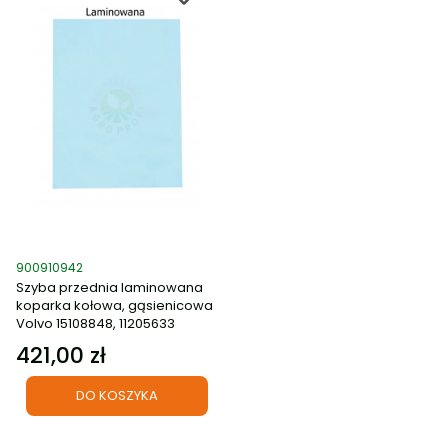
Kod produktu
900910942
Szyba przednia laminowana
koparka kołowa, gąsienicowa
Volvo 15108848, 11205633
421,00 zł
Cena
DO KOSZYKA