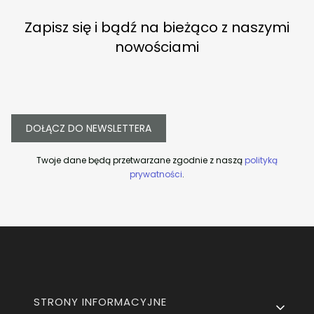
Zapisz się i bądź na bieżąco z naszymi
nowościami
DOŁĄCZ DO NEWSLETTERA
Twoje dane będą przetwarzane zgodnie z naszą
polityką
prywatności
.
Linki w stopce
STRONY INFORMACYJNE