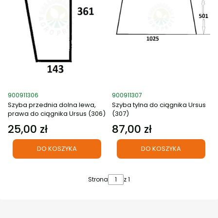
Kod produktu
Kod produktu
900911306
900911307
Szyba przednia dolna lewa,
Szyba tylna do ciągnika Ursus
prawa do ciągnika Ursus (306)
(307)
25,00 zł
87,00 zł
Cena
Cena
DO KOSZYKA
DO KOSZYKA
Strona
z 1