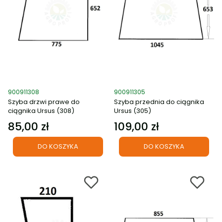
Kod produktu
Kod produktu
900911308
900911305
Szyba drzwi prawe do
Szyba przednia do ciągnika
ciągnika Ursus (308)
Ursus (305)
85,00 zł
109,00 zł
Cena
Cena
DO KOSZYKA
DO KOSZYKA