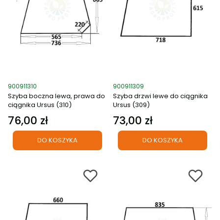
Kod produktu
Kod produktu
900911310
900911309
Szyba boczna lewa, prawa do
Szyba drzwi lewe do ciągnika
ciągnika Ursus (310)
Ursus (309)
76,00 zł
73,00 zł
Cena
Cena
DO KOSZYKA
DO KOSZYKA