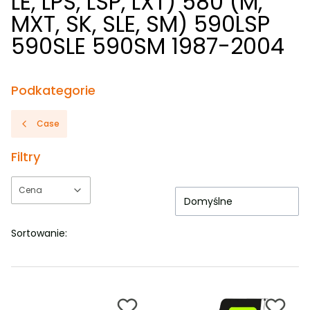
LE, LPS, LSP, LXT) 580 (M,
MXT, SK, SLE, SM) 590LSP
590SLE 590SM 1987-2004
Podkategorie
Case
Filtry
Cena
Domyślne
Koniec filtrów
Sortowanie: