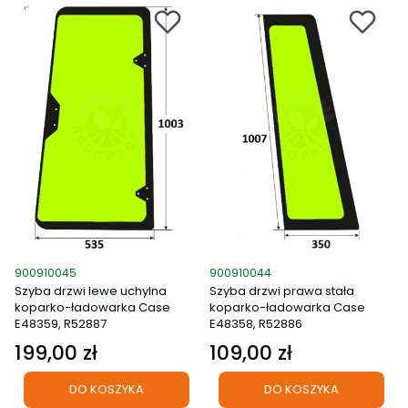
Kod produktu
Kod produktu
900910045
900910044
Szyba drzwi lewe uchylna
Szyba drzwi prawa stała
koparko-ładowarka Case
koparko-ładowarka Case
E48359, R52887
E48358, R52886
199,00 zł
109,00 zł
Cena
Cena
DO KOSZYKA
DO KOSZYKA