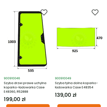
Kod produktu
Kod produktu
900910046
900910049
Szyba drzwi prawe uchylna
Szyba tylna dolna koparko-
koparko-ładowarka Case
ładowarka Case E48354
E48360, R52888
139,00 zł
Cena
199,00 zł
Cena