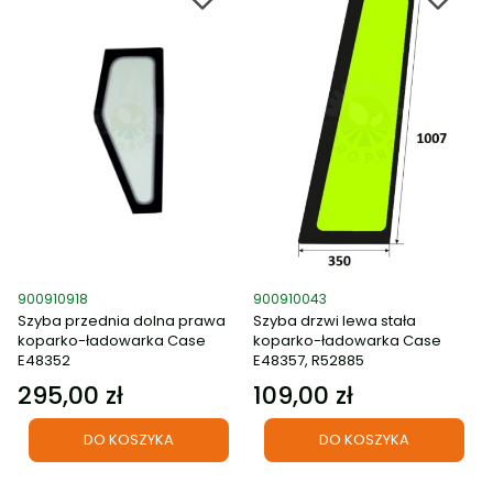
Kod produktu
Kod produktu
900910918
900910043
Szyba przednia dolna prawa
Szyba drzwi lewa stała
koparko-ładowarka Case
koparko-ładowarka Case
E48352
E48357, R52885
295,00 zł
109,00 zł
Cena
Cena
DO KOSZYKA
DO KOSZYKA