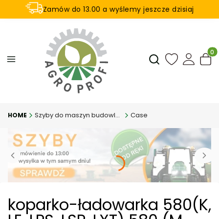
Zamów do 13.00 a wyślemy jeszcze dzisiaj
U nas na zwrot aż 21 dni
Produ
Otwórz wyszukiwar
Szyby do maszyn budowlanych
Case
koparko-ładowarka 580(K,