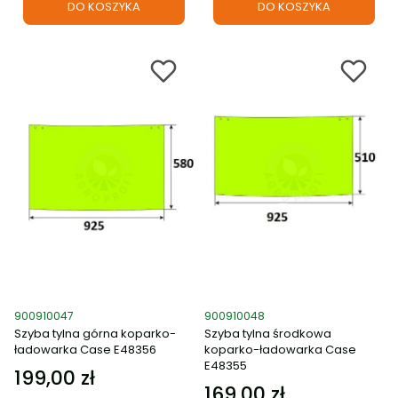
DO KOSZYKA
DO KOSZYKA
Kod produktu
Kod produktu
900910047
900910048
Szyba tylna górna koparko-
Szyba tylna środkowa
ładowarka Case E48356
koparko-ładowarka Case
E48355
199,00 zł
Cena
169,00 zł
Cena