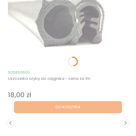
Kod produktu
505850600
Uszczelka szyby do ciągnika - cena za 1m
18,00 zł
Cena
DO KOSZYKA