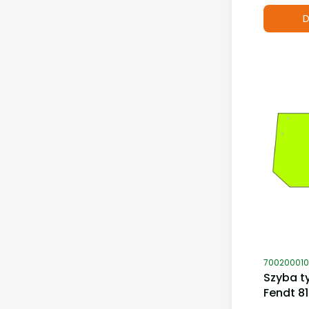
D
Kod produ
700200010
Szyba t
Fendt 8