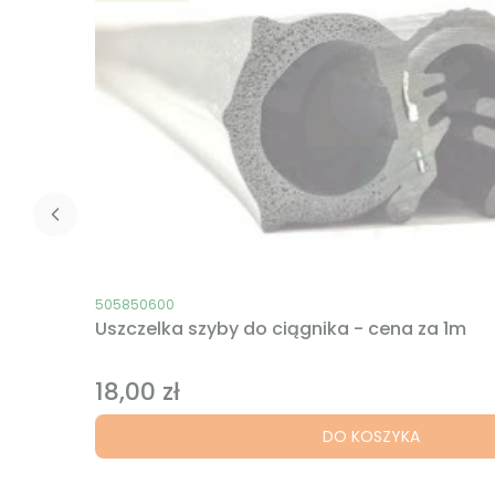
Kod produktu
505850600
Uszczelka szyby do ciągnika - cena za 1m
18,00 zł
Cena
DO KOSZYKA