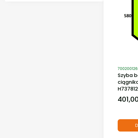
Kod produ
700200126
Szyba b
ciągnik
H737812
401,00
Cena
D