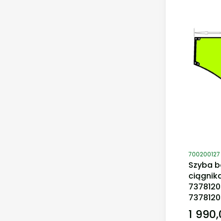
Kod produ
700200127
Szyba b
ciągnik
7378120
737812
1 990,
Cena