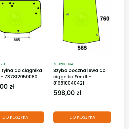
duktu
Kod produktu
128
700200094
 tylna do ciągnika
Szyba boczna lewa do
 - 737812050080
ciągnika Fendt -
816810040421
00 zł
598,00 zł
Cena
DO KOSZYKA
DO KOSZYKA