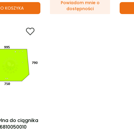
Powiadom mnie o
O KOSZYKA
dostępności
ktu
ylna do ciągnika
16810050010