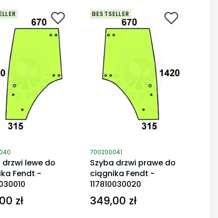
ELLER
BESTSELLER
duktu
Kod produktu
040
700200041
 drzwi lewe do
Szyba drzwi prawe do
ika Fendt -
ciągnika Fendt -
0030010
117810030020
00 zł
349,00 zł
Cena