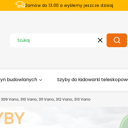
Zamów do 13.00 a wyślemy jeszcze dzisiaj
U nas na zwrot aż 21 dni
Wyczyść
Szuka
zyn budowlanych
Szyby do ładowarki teleskopowej
309 Vario, 310 Vario, 311 Vario, 312 Vario, 313 Vario