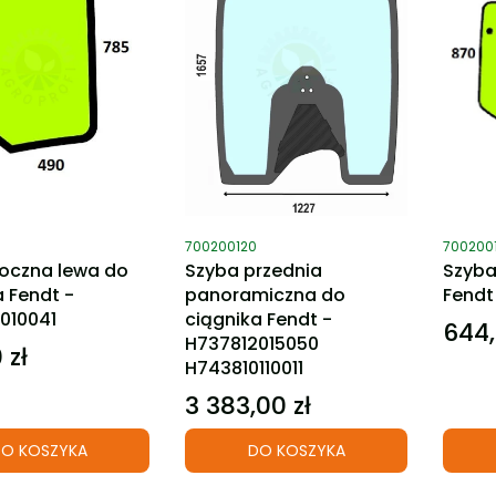
ktu
Kod produktu
Kod pro
700200120
700200
oczna lewa do
Szyba przednia
Szyba
a Fendt -
panoramiczna do
Fendt
010041
ciągnika Fendt -
644,
Cena
H737812015050
 zł
H743810110011
3 383,00 zł
Cena
O KOSZYKA
DO KOSZYKA