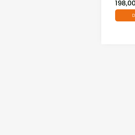
198,00
Cena
D